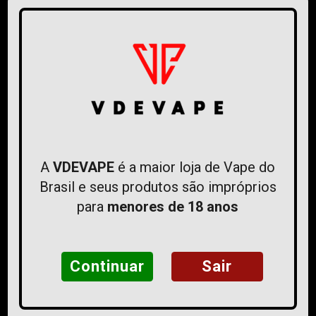
Líquido Mad Hatter Nicsalt - Tropic Mango -
30ml
R$ 99,90
A
VDEVAPE
é a maior loja de Vape do
Brasil e seus produtos são impróprios
para
menores de 18 anos
O QUE ESTÃO FALANDO DA
GENTE
Continuar
Sair