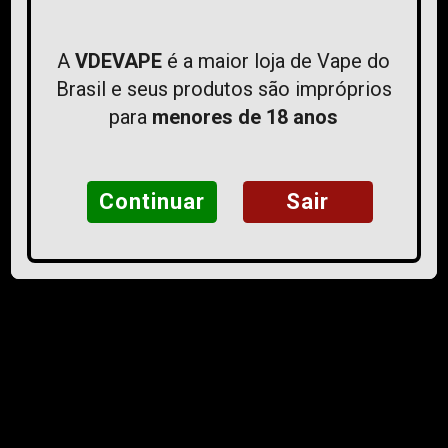
Dúvidas Frequentes
Fale Conosco
A
VDEVAPE
é a maior loja de Vape do
Brasil e seus produtos são impróprios
ATENDIMENTO
para
menores de 18 anos
Segunda á Sexta-feira das 10h ás 18h
contato@vdevaape.com
Continuar
Sair
FORMAS DE PAGAMENTO