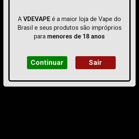
Dúvidas Frequentes
Fale Conosco
A
VDEVAPE
é a maior loja de Vape do
Brasil e seus produtos são impróprios
ATENDIMENTO
para
menores de 18 anos
Segunda á Sexta-feira das 10h ás 18h
contato@vdevaape.com
Continuar
Sair
FORMAS DE PAGAMENTO