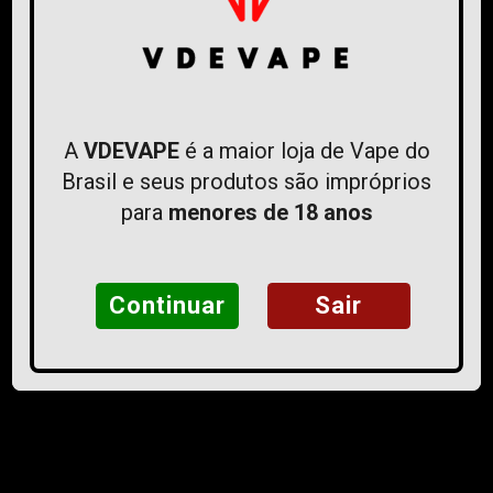
O QUE ESTÃO FALANDO DA
A
VDEVAPE
é a maior loja de Vape do
GENTE
Brasil e seus produtos são impróprios
para
menores de 18 anos
Ver todas as avaliações
Continuar
Sair
INSTITUCIONAL
Política de Privacidade
Fale Conosco