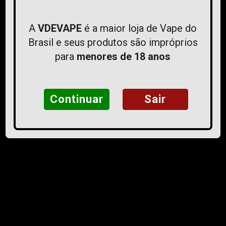
Líquido Magna - Fresh Mango - 60ml
A
VDEVAPE
é a maior loja de Vape do
Brasil e seus produtos são impróprios
para
menores de 18 anos
R$ 64,90
Continuar
Sair